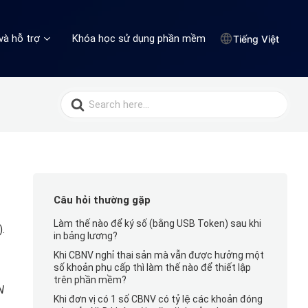
và hỗ trợ
Khóa học sử dụng phần mềm
Tiếng Việt
Search
for:
Câu hỏi thường gặp
Làm thế nào để ký số (bằng USB Token) sau khi
.
in bảng lương?
Khi CBNV nghỉ thai sản mà vẫn được hưởng một
số khoản phụ cấp thì làm thế nào để thiết lập
trên phần mềm?
N
Khi đơn vị có 1 số CBNV có tỷ lệ các khoản đóng