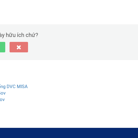
này hữu ích chứ?
hống DVC MISA
Gov
Gov