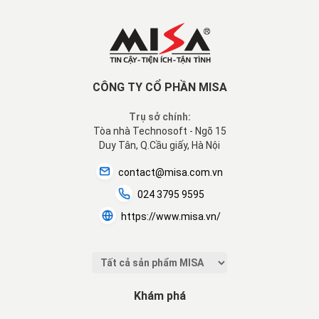
Hoặc nhấn vào biểu tượng thùng rác để
xóa quá trình.
CÔNG TY CỔ PHẦN MISA
Trụ sở chính:
Quyết định lương\Thêm quyết định\
Tòa nhà Technosoft - Ngõ 15
Lưu.
Duy Tân, Q.Cầu giấy, Hà Nội
Tiếp tục.
contact@misa.com.vn
Tính lương\Truy
024 3795 9595
lĩnh\Thêm truy lĩnh nâng lương.
https://www.misa.vn/
Nếu phát hiện ra có thông tin chưa đúng
(ví dụ:
số tiền truy lĩnh của 1 vài CBNV do có các
nguyên tắc làm tròn khác số liệu phần mềm
tính ra
), anh chị vẫn có thể sửa.
Chọn
Nguồn cần sửa dữ liệu
\Nhập số liệu
Khám phá
muốn sửa\Sau khi sửa xong số liệu chọn