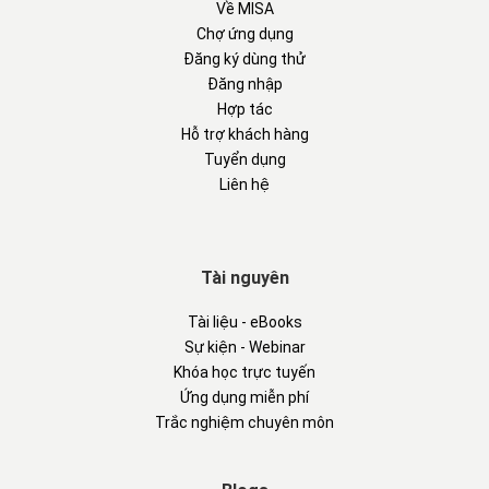
Cập nhật.
Về MISA
Dự kiến nâng lương, phụ cấp
Cập nhật hồ
sơ:
Chợ ứng dụng
Đăng ký dùng thử
Chọn quá trình truy lĩnh\Tích chọn CBNV
Đăng nhập
Đồng ý.
Hợp tác
Hỗ trợ khách hàng
Tuyển dụng
Liên hệ
Tài nguyên
Tài liệu - eBooks
Sự kiện - Webinar
Khóa học trực tuyến
Ứng dụng miễn phí
Trắc nghiệm chuyên môn