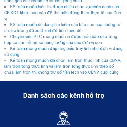
cộng gộp các khoản có MLNS giống nhau
Kế toán muốn hiển thị được nhiều chức vụ/chức danh của
CB KCT khi in báo cáo để thể hiện đúng theo thực tế của đơn
vị
Kế toán muốn dễ dàng tìm kiếm các báo cáo của chứng từ
chi trả lương đã xuất xml để tiện theo dõi
Chuyên viên PTC mong muốn in được mẫu báo cáo tổng
hợp có chi tiết hệ số nâng lương của các đơn vị con
Kế toán mong muốn đáp ứng biểu truy lĩnh như đơn vị đang
sử dụng
Kế toán mong muốn khi chọn làm tròn thực lĩnh của CBNV,
làm tròn tổng thực lĩnh và làm tròn tổng thực lĩnh theo số
chưa làm tròn thì không trừ số tiền lệch vào CBNV cuối cùng
Danh sách các kênh hỗ trợ