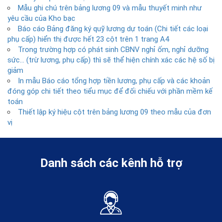
Mẫu ghi chú trên bảng lương 09 và mẫu thuyết minh như
yêu cầu của Kho bạc
Báo cáo Bảng đăng ký quỹ lương dự toán (Chi tiết các loại
phụ cấp) hiển thị được hết 23 cột trên 1 trang A4
Trong trường hợp có phát sinh CBNV nghỉ ốm, nghỉ dưỡng
sức… (trừ lương, phụ cấp) thì sẽ thể hiện chính xác các hệ số bị
giảm
In mẫu Báo cáo tổng hợp tiền lương, phụ cấp và các khoản
đóng góp chi tiết theo tiểu mục để đối chiếu với phần mềm kế
toán
Thiết lập ký hiệu cột trên bảng lương 09 theo mẫu của đơn
vị
Danh sách các kênh hỗ trợ